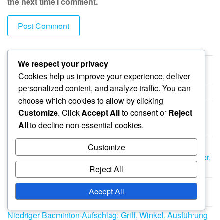
the next time I comment.
LINKS
We respect your privacy
Unsere Geschichte
Cookies help us improve your experience, deliver
personalized content, and analyze traffic. You can
Durchsuchen
choose which cookies to allow by clicking
Erreichen Sie uns
Customize
. Click
Accept All
to consent or
Reject
All
to decline non-essential cookies.
NEUESTE BEITRÄGE
Customize
Flick Badminton Aufschlaganalyse: Professionelle Spieler,
Techniken, Leistung
Reject All
Kontrollierter Flick-Badminton-Aufschlag: Genauigkeit,
Accept All
Platzabdeckung, Spielfluss
Niedriger Badminton-Aufschlag: Griff, Winkel, Ausführung